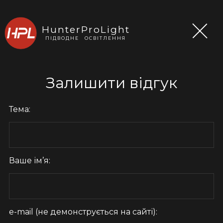
МЕНЮ
HunterProLight
ПІДВОДНЕ ОСВІТЛЕННЯ
Залишити відгук
Розділи
Галерея
Тема:
Продукція
Замовити
Оплата і доставка
Ваше ім’я:
Гарантія
Відгуки
Контакти
e-mail (не демонструється на сайті):
Наші партнери