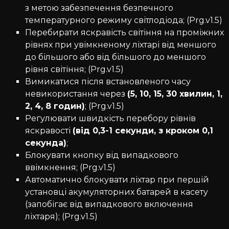
з метою забезпечення безпечного
температурного режиму світлодіода; (Prg.v1.5)
Перебирати яскравість світіння на проміжних
рівнях при увімкненому ліхтарі від меншого
до більшого або від більшого до меншого
рівня світіння; (Prg.v1.5)
Вимикатися після встановленого часу
невикористання через
(5, 10, 15, 30 хвилин, 1,
2, 4, 8 годин)
; (Prg.v1.5)
Регулювати швидкість перебору рівнів
яскравості
(від 0,3-1 секунди, з кроком 0,1
секунда)
;
Блокувати кнопку від випадкового
ввімкнення; (Prg.v1.5)
Автоматично блокувати ліхтар при першій
установці акумуляторних батарей в касету
(запобігає від випадкового включення
ліхтаря); (Prg.v1.5)