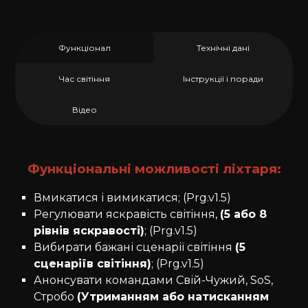
Функціонал
Технічні дані
Час світіння
Інструкції і поради
Відео
Функціональні можливості ліхтаря:
Вмикатися і вимикатися; (Prg.v1.5)
Регулювати яскравість світіння,
(5 або 8
рівнів яскравості)
; (Prg.v1.5)
Вибирати бажані сценарії світіння
(5
сценаріїв світіння)
; (Prg.v1.5)
Анонсувати командами Свій-Чужий, SoS,
Стробо
(Утриманням або натисканням