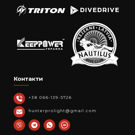
Контакти
+38 066-139-5726
hunterprolight@gmail.com