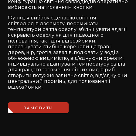
конфігурацію світіння світлодіодів оперативно
вибирають натисканням кнопки.
Функція вибору сценаріїв світіння
світлодіодів дає змогу: перемикати
температури світла ореолу; збільшувати вдвічі
яскравість ореолу як для підводного
полювання, так і для відеозйомки;
просвічувати глибше кореневища трав і
дерев, нір, гротів, завалів, полювати у воді з
обмеженою видимістю, від'єднуючи ореоли;
індивідуально адаптувати температуру світла
для кращого засвічення різних видів риб;
створити потужне заливне світло, від'єднуючи
центральний промінь, для полювання і
відеозйомки.
ЗАМОВИТИ