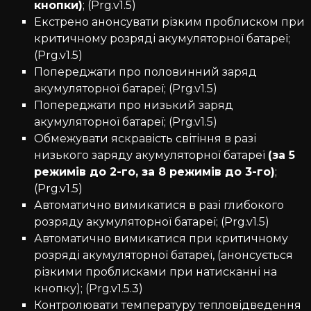
кнопки)
; (Prg.v1.5)
Екстрено анонсувати різким проблиском при
критичному розряді акумуляторної батареї;
(Prg.v1.5)
Попереджати про половинний заряд
акумуляторної батареї; (Prg.v1.5)
Попереджати про низький заряд
акумуляторної батареї; (Prg.v1.5)
Обмежувати яскравість світіння в разі
низького заряду акумуляторної батареї
(за 5
режимів до 2-го, за 8 режимів до 3-го)
;
(Prg.v1.5)
Автоматично вимикатися в разі глибокого
розряду акумуляторної батареї; (Prg.v1.5)
Автоматично вимикатися при критичному
розряді акумуляторної батареї, (анонсується
різкими проблисками при натисканні на
кнопку); (Prg.v1.5.3)
Контролювати температуру тепловідведення