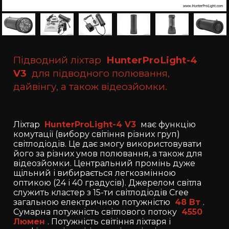
Підводний ліхтар
HunterProLight-4
V3
для підводного полювання,
дайвінгу, а також відеозйомки.
Ліхтар
HunterProLight-4 V3
має функцію
комутації (вибору світіння різних груп)
світлодіодів. Це дає змогу використовувати
його за різних умов полювання, а також для
відеозйомки. Центральний промінь дуже
щільний і вибирається легкозмінною
оптикою (24 і 40 градусів). Джерелом світла
служить кластер з 15-ти світлодіодів Cree
загальною електричною потужністю
48 Вт
.
Сумарна потужність світлового потоку
4550
Люмен
. Потужність світіння ліхтаря і