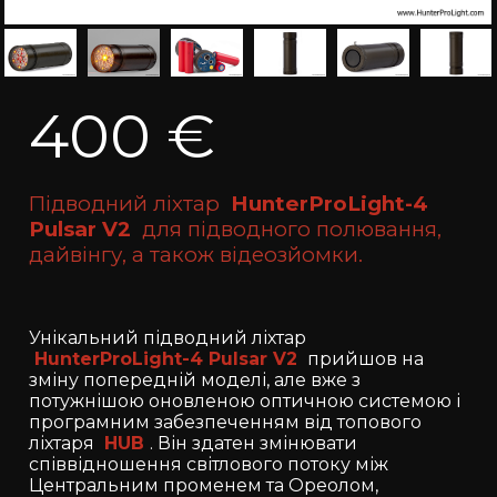
400 €
Підводний ліхтар
HunterProLight-4
Pulsar V2
для підводного полювання,
дайвінгу, а також відеозйомки.
Унікальний підводний ліхтар
HunterProLight-4 Pulsar V2
прийшов на
зміну попередній моделі, але вже з
потужнішою оновленою оптичною системою і
програмним забезпеченням від топового
ліхтаря
HUB
. Він здатен змінювати
співвідношення світлового потоку між
Центральним променем та Ореолом,