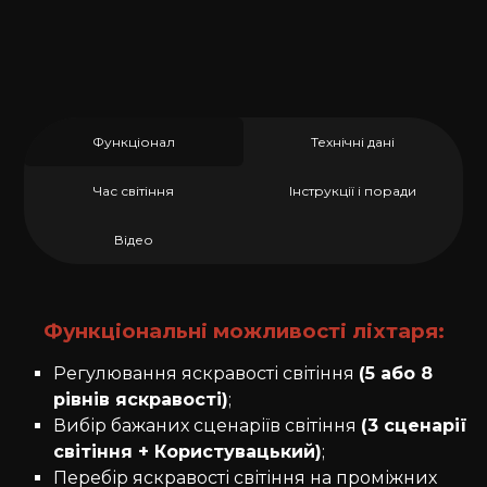
Функціонал
Технічні дані
Час світіння
Інструкції і поради
Відео
Функціональні можливості ліхтаря:
Регулювання яскравості світіння
(5 або 8
рівнів яскравості)
;
Вибір бажаних сценаріїв світіння
(3 сценарії
світіння + Користувацький)
;
Перебір яскравості світіння на проміжних