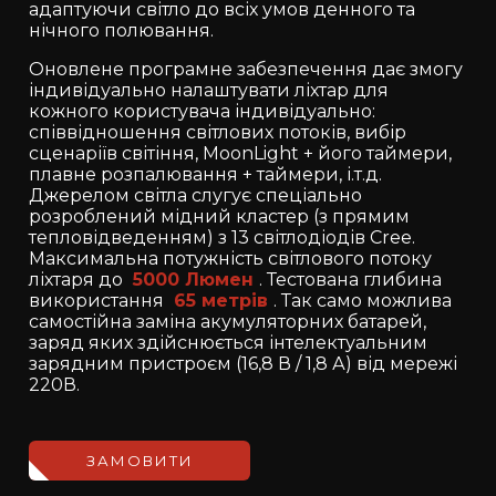
адаптуючи світло до всіх умов денного та
нічного полювання.
Оновлене програмне забезпечення дає змогу
індивідуально налаштувати ліхтар для
кожного користувача індивідуально:
співвідношення світлових потоків, вибір
сценаріїв світіння, MoonLight + його таймери,
плавне розпалювання + таймери, і.т.д.
Джерелом світла слугує спеціально
розроблений мідний кластер (з прямим
тепловідведенням) з 13 світлодіодів Cree.
Максимальна потужність світлового потоку
ліхтаря до
5000 Люмен
. Тестована глибина
використання
65 метрів
. Так само можлива
самостійна заміна акумуляторних батарей,
заряд яких здійснюється інтелектуальним
зарядним пристроєм (16,8 В / 1,8 А) від мережі
220В.
ЗАМОВИТИ