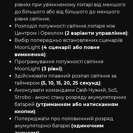
рівнях при увімкненому ліхтарі від меншого
до більшого або від більшого до меншого
рівня світіння;
Розподіл потужності світіння ліхтаря між
Центром і Ореолом
(2 варіанти управління)
;
Вибір попередньо встановлених сценаріїв
MoonLight
(4 сценарії або повне
вимкнення)
;
Програмування потужності світіння
MoonLight
(3 рівні)
;
Здійснювати плавний розпал світіння за
таймером
(5, 10, 15, 20, 25 секунд)
;
Анонсувати командами Свій-Чужий, SoS,
Strobo - анонс стану розряду акумуляторних
батарей
(утриманням або натисканням
кнопки)
;
Попереджати про половинний розряд
акумуляторної батареї
(одиночним
анонсом)
;