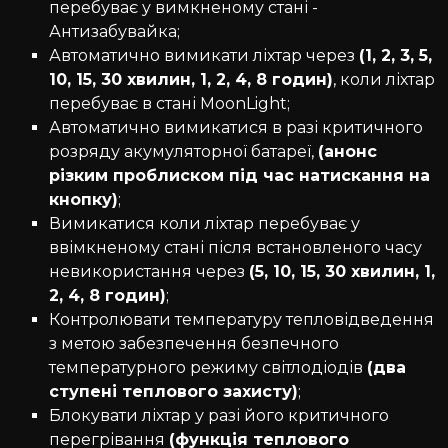
перебуває у вимкненому стані -
Антизабувайка;
Автоматично вимикати ліхтар через
(1, 2, 3, 5,
10, 15, 30 хвилин, 1, 2, 4, 8 годин)
, коли ліхтар
перебуває в стані MoonLight;
Автоматично вимикатися в разі критичного
розряду акумуляторної батареї,
(анонс
різким проблиском під час натискання на
кнопку)
;
Вимикатися коли ліхтар перебуває у
ввімкненому стані після встановленого часу
невикористання через
(5, 10, 15, 30 хвилин, 1,
2, 4, 8 годин)
;
Контролювати температуру тепловідведення
з метою забезпечення безпечного
температурного режиму світлодіодів
(два
ступені теплового захисту)
;
Блокувати ліхтар у разі його критичного
перегрівання
(функція теплового