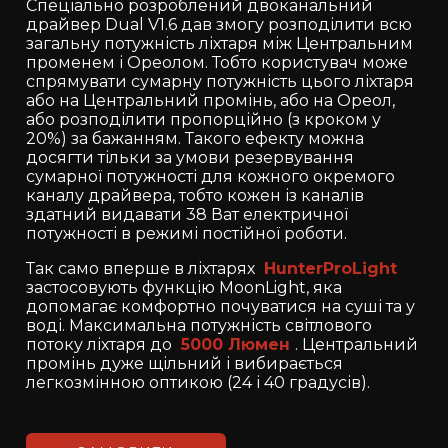
Спеціально розроблений двоканальний
драйвер Dual V1.6 дав змогу розподілити всю
загальну потужність ліхтаря між Центральним
променем і Ореолом. Тобто користувач може
спрямувати сумарну потужність цього ліхтаря
або на Центральний промінь, або на Ореол,
або розподілити пропорційно (з кроком у
20%) за бажанням. Такого ефекту можна
досягти тільки за умови резервування
сумарної потужності для кожного окремого
каналу драйвера, тобто кожен із каналів
здатний видавати 38 Ват електричної
потужності в режимі постійної роботи.
Так само вперше в ліхтарях
HunterProLight
застосовують функцію MoonLight, яка
допомагає комфортно почуватися на суші та у
воді. Максимальна потужність світлового
потоку ліхтаря до
5000 Люмен
. Центральний
промінь дуже щільний і вибирається
легкозмінною оптикою (24 і 40 градусів).