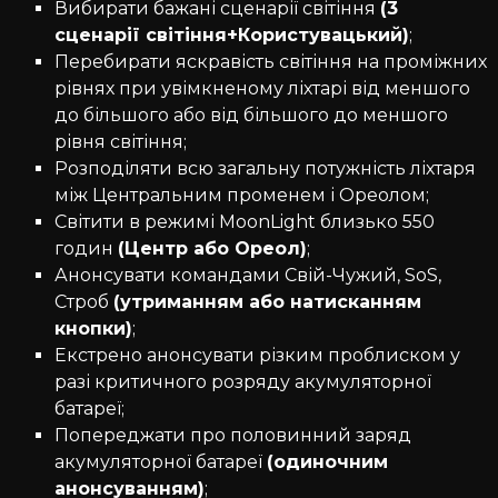
Вибирати бажані сценарії світіння
(3
сценарії світіння+Користувацький)
;
Перебирати яскравість світіння на проміжних
рівнях при увімкненому ліхтарі від меншого
до більшого або від більшого до меншого
рівня світіння;
Розподіляти всю загальну потужність ліхтаря
між Центральним променем і Ореолом;
Світити в режимі MoonLight близько 550
годин
(Центр або Ореол)
;
Анонсувати командами Свій-Чужий, SoS,
Строб
(утриманням або натисканням
кнопки)
;
Екстрено анонсувати різким проблиском у
разі критичного розряду акумуляторної
батареї;
Попереджати про половинний заряд
акумуляторної батареї
(одиночним
анонсуванням)
;